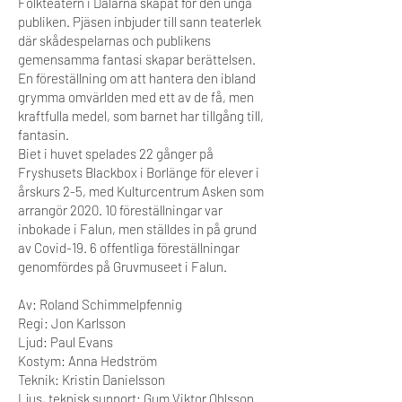
Folkteatern i Dalarna skapat för den unga
publiken. Pjäsen inbjuder till sann teaterlek
där skådespelarnas och publikens
gemensamma fantasi skapar berättelsen.
En föreställning om att hantera den ibland
grymma omvärlden med ett av de få, men
kraftfulla medel, som barnet har tillgång till,
fantasin.
Biet i huvet spelades 22 gånger på
Fryshusets Blackbox i Borlänge för elever i
årskurs 2-5, med Kulturcentrum Asken som
arrangör 2020. 10 föreställningar var
inbokade i Falun, men ställdes in på grund
av Covid-19. 6 offentliga föreställningar
genomfördes på Gruvmuseet i Falun.
Av: Roland Schimmelpfennig
Regi: Jon Karlsson
Ljud: Paul Evans
Kostym: Anna Hedström
Teknik: Kristin Danielsson
Ljus, teknisk support: Gum Viktor Ohlsson