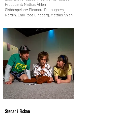
Producent: Mattias Åhlén
Skådespelare: Eleanora DeLoughery
Nordin, Emil Roos Lindberg, Mattias Åhlén
Stenar i Fickan