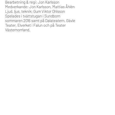
Bearbetning & regi: Jon Karlsson
Medverkande: Jon Karlsson, Mattias Åhlén
Ljud, ljus, teknik: Gum Viktor Ohlsson
Spelades i tvättstugan i Sundborn
sommaren 2016 samt på Dalateatern, Gävle
Teater, Elverket i Falun och på Teater
Västernorrland.
Sundborns Teater kastar sig handlöst in i
August Strindbergs pjäs Paria. Med
fullkomlig respektfull respektlöshet gör
ensemblen upp med den ålderdomliga
idealbilden av mannen och 1800-talets
moral och etik. Kanske visar dråpligheterna
nya sätt att betrakta oss själva idag. Kanske
skrattar vi bara åt alltsammans. Helt säkert
är att vi får en riktigt trevlig kväll
tillsammans!