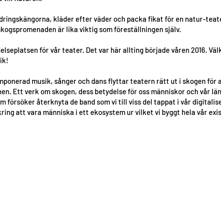
dringskängorna, kläder efter väder och packa fikat för en natur-tea
gspromenaden är lika viktig som föreställningen själv.
födelseplatsen för vår teater. Det var här allting började våren 2016. Vä
ik!
mponerad musik, sånger och dans flyttar teatern rätt ut i skogen för a
n. Ett verk om skogen, dess betydelse för oss människor och vår län
 försöker återknyta de band som vi till viss del tappat i vår digitalis
ring att vara människa i ett ekosystem ur vilket vi byggt hela vår exi