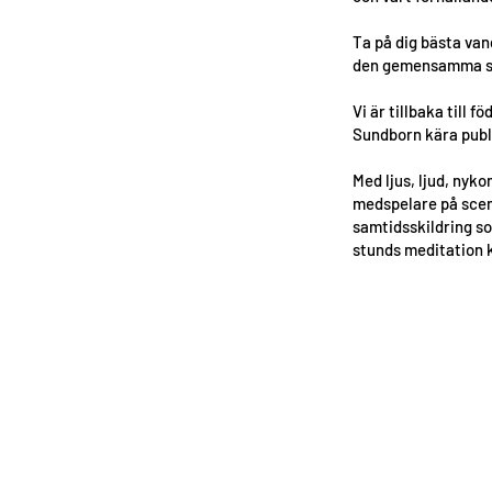
Ta på dig bästa van
den gemensamma sko
Vi är tillbaka till 
Sundborn kära publ
Med ljus, ljud, nyko
medspelare på scene
samtidsskildring som
stunds meditation k