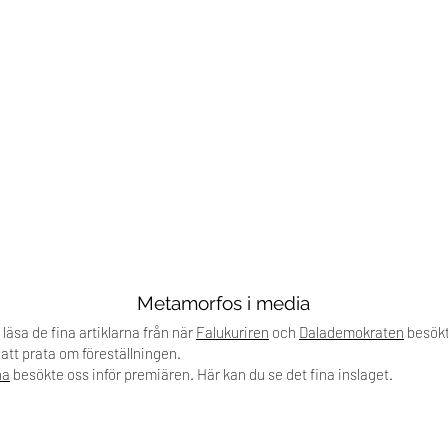
Metamorfos i media
läsa de fina artiklarna från när
Falukuriren
och
Dalademokraten
besökt
 att prata om föreställningen.
na
besökte oss inför premiären. Här kan du se det fina inslaget.