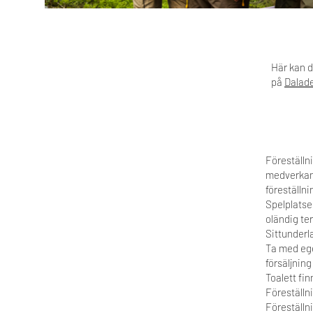
Här kan 
på
Dalad
Föreställn
medverkande
föreställni
Spelplatsen
oländig te
Sittunderla
Ta med ege
försäljnin
Toalett fin
Föreställn
Föreställn