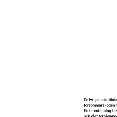
De ivriga naturälsk
försommarskogen när
En föreställning i 
och vårt förhållande