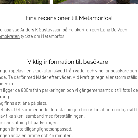
Fina recensioner till Metamorfos!
du läsa vad Anders K Gustavsson på
Falukuriren
och Lena De Veen
emokraten
tyckte om Metamorfos!
Viktig information till besökare
ingen spelas i en skog, utan skydd från väder och vind för besökare och
. Ta därför med kläder efter väder. Vid kraftigt regn eller storm ställs
ngen in.
 ligger ca 800m från parkeringen och vi går gemensamt dit till fots i de
rräng.
g finns att låna på plats.
t fika. Det kommer under föreställningen finnas tid att inmundiga sitt f
g av fika sker i samband med föreställningen.
ns i anslutning till parkeringen.
ingen är inte tillgänglighetsanpassad.
ingen är ca en timme och 45 minuter .