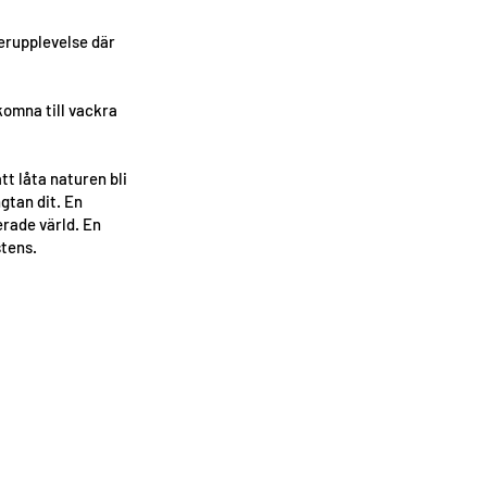
terupplevelse där
lkomna till vackra
tt låta naturen bli
gtan dit. En
erade värld. En
stens.